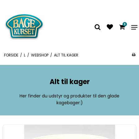
0
FORSIDE
/
L
/
WEBSHOP
/
ALT TIL KAGER
Alt til kager
Her finder du udstyr og produkter til den glade
kagebager:)