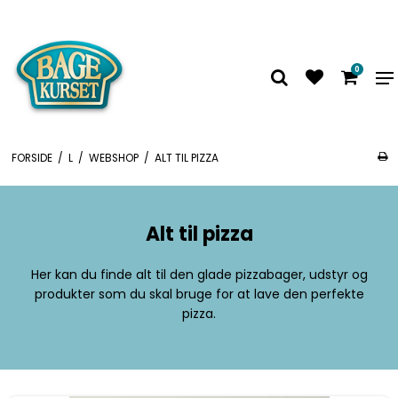
0
FORSIDE
/
L
/
WEBSHOP
/
ALT TIL PIZZA
Alt til pizza
Her kan du finde alt til den glade pizzabager, udstyr og
produkter som du skal bruge for at lave den perfekte
pizza.