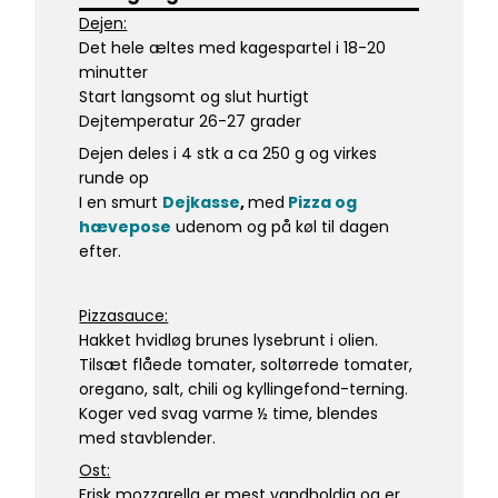
Dejen:
Det hele æltes med kagespartel i 18-20
minutter
Start langsomt og slut hurtigt
Dejtemperatur 26-27 grader
Dejen deles i 4 stk a ca 250 g og virkes
runde op
I en smurt
D
ejkasse
,
med
Pizza og
hævepose
udenom og på køl til dagen
efter.
Pizzasauce:
Hakket hvidløg brunes lysebrunt i olien.
Tilsæt flåede tomater, soltørrede tomater,
oregano, salt, chili og kyllingefond-terning.
Koger ved svag varme ½ time, blendes
med stavblender.
Ost:
Frisk mozzarella er mest vandholdig og er