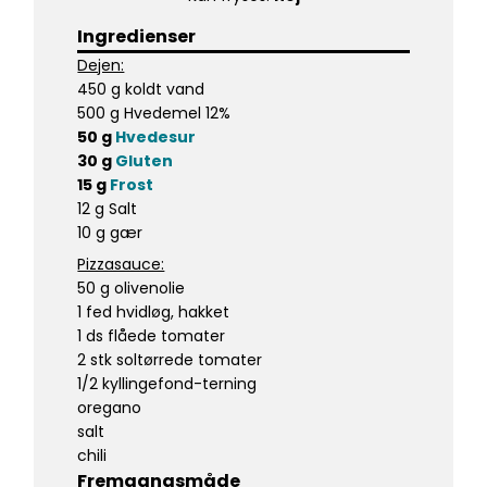
Ingredienser
Dejen:
450 g koldt vand
500 g Hvedemel 12%
50 g
Hvedesur
30 g
Gluten
15 g
Frost
12 g Salt
10 g gær
Pizzasauce:
50 g olivenolie
1 fed hvidløg, hakket
1 ds flåede tomater
2 stk soltørrede tomater
1/2 kyllingefond-terning
oregano
salt
chili
Fremgangsmåde