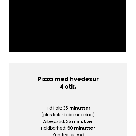
Pizza med hvedesur
4 stk.
Tid i alt: 35
minutter
(plus køleskabsmodning)
Arbejdstid: 35
minutter
Holdbarhed: 60
minutter
Kan fryses:
n
ej