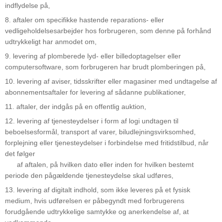
indflydelse på,
8. aftaler om specifikke hastende reparations- eller
vedligeholdelsesarbejder hos forbrugeren, som denne på forhånd
udtrykkeligt har anmodet om,
9. levering af plomberede lyd- eller billedoptagelser eller
computersoftware, som forbrugeren har brudt plomberingen på,
10. levering af aviser, tidsskrifter eller magasiner med undtagelse af
abonnementsaftaler for levering af sådanne publikationer,
11. aftaler, der indgås på en offentlig auktion,
12. levering af tjenesteydelser i form af logi undtagen til
beboelsesformål, transport af varer, biludlejningsvirksomhed,
forplejning eller tjenesteydelser i forbindelse med fritidstilbud, når
det følger
af aftalen, på hvilken dato eller inden for hvilken bestemt
periode den pågældende tjenesteydelse skal udføres,
13. levering af digitalt indhold, som ikke leveres på et fysisk
medium, hvis udførelsen er påbegyndt med forbrugerens
forudgående udtrykkelige samtykke og anerkendelse af, at