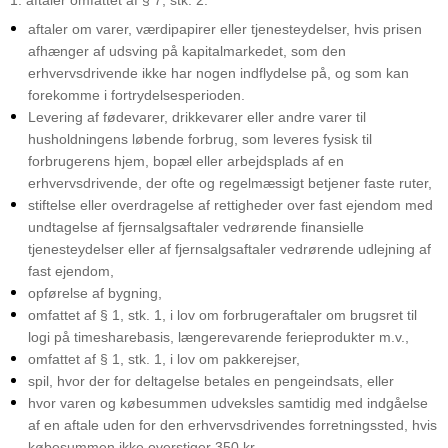
aftaler om varer, værdipapirer eller tjenesteydelser, hvis prisen
afhænger af udsving på kapitalmarkedet, som den
erhvervsdrivende ikke har nogen indflydelse på, og som kan
forekomme i fortrydelsesperioden.
Levering af fødevarer, drikkevarer eller andre varer til
husholdningens løbende forbrug, som leveres fysisk til
forbrugerens hjem, bopæl eller arbejdsplads af en
erhvervsdrivende, der ofte og regelmæssigt betjener faste ruter,
stiftelse eller overdragelse af rettigheder over fast ejendom med
undtagelse af fjernsalgsaftaler vedrørende finansielle
tjenesteydelser eller af fjernsalgsaftaler vedrørende udlejning af
fast ejendom,
opførelse af bygning,
omfattet af § 1, stk. 1, i lov om forbrugeraftaler om brugsret til
logi på timesharebasis, længerevarende ferieprodukter m.v.,
omfattet af § 1, stk. 1, i lov om pakkerejser,
spil, hvor der for deltagelse betales en pengeindsats, eller
hvor varen og købesummen udveksles samtidig med indgåelse
af en aftale uden for den erhvervsdrivendes forretningssted, hvis
købesummen ikke overstiger 350 kr.