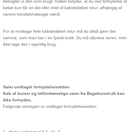
betragter vi den som brugt, hvilket betyder, at du ved fortrydelse af
købet kun får en del eller intet af købsbeløbet retur, afhængig af
varens handelsmæssige værdi.
For at modtage hele købsbeløbet retur må du altså gøre det
samme, som man kan i en fysisk butik. Du må afprøve varen, men
ikke tage den i egentlig brug.
Varer undtaget fortrydelsesretten
Køb af kurser og letfordærvelige varer fra Bagekurset.dk kan
ikke fortrydes.
Følgende varetyper er undtaget fortrydelsesretten:
1. aftaler omfattet af § 7, stk. 2: