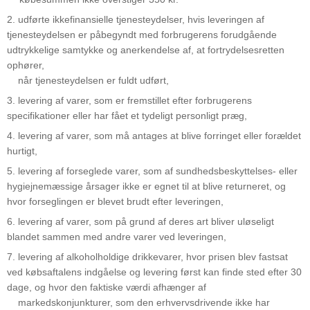
2. udførte ikkefinansielle tjenesteydelser, hvis leveringen af
tjenesteydelsen er påbegyndt med forbrugerens forudgående
udtrykkelige samtykke og anerkendelse af, at fortrydelsesretten
ophører,
når tjenesteydelsen er fuldt udført,
3. levering af varer, som er fremstillet efter forbrugerens
specifikationer eller har fået et tydeligt personligt præg,
4. levering af varer, som må antages at blive forringet eller forældet
hurtigt,
5. levering af forseglede varer, som af sundhedsbeskyttelses- eller
hygiejnemæssige årsager ikke er egnet til at blive returneret, og
hvor forseglingen er blevet brudt efter leveringen,
6. levering af varer, som på grund af deres art bliver uløseligt
blandet sammen med andre varer ved leveringen,
7. levering af alkoholholdige drikkevarer, hvor prisen blev fastsat
ved købsaftalens indgåelse og levering først kan finde sted efter 30
dage, og hvor den faktiske værdi afhænger af
markedskonjunkturer, som den erhvervsdrivende ikke har