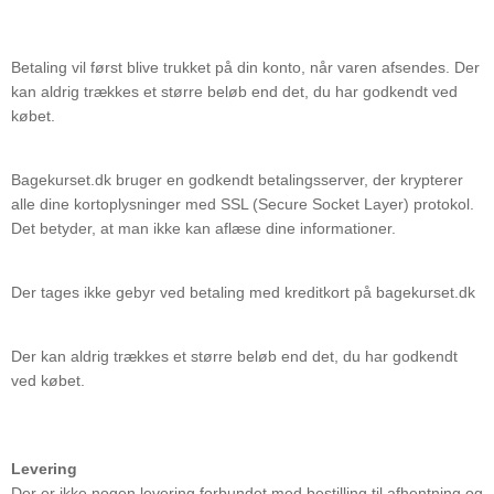
Betaling vil først blive trukket på din konto, når varen afsendes. Der
kan aldrig trækkes et større beløb end det, du har godkendt ved
købet.
Bagekurset.dk bruger en godkendt betalingsserver, der krypterer
alle dine kortoplysninger med SSL (Secure Socket Layer) protokol.
Det betyder, at man ikke kan aflæse dine informationer.
Der tages ikke gebyr ved betaling med kreditkort på bagekurset.dk
Der kan aldrig trækkes et større beløb end det, du har godkendt
ved købet.
Levering
Der er ikke nogen levering forbundet med bestilling til afhentning og