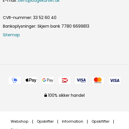
E-mail
:
bent@bagekurset.dk
CVR-nummer
:
33 52 60 40
Bankoplysninger
:
Skjern bank 7780 6699813
Sitemap
100% sikker handel
Webshop
Opskrifter
Information
Opskrfifter