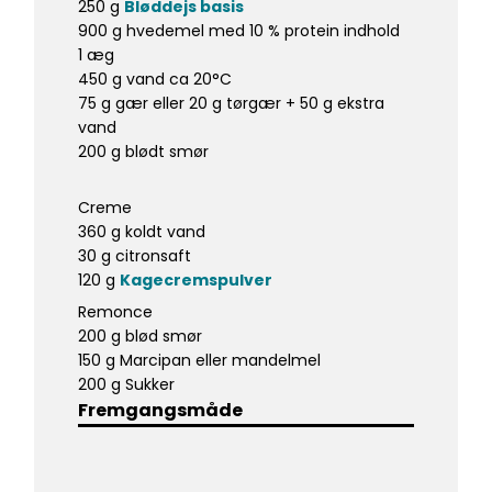
250 g
Bløddejs basis
900 g hvedemel med 10 % protein indhold
1 æg
450 g vand ca 20°C
75 g gær eller 20 g tørgær + 50 g ekstra
vand
200 g blødt smør
Creme
360 g koldt vand
30 g citronsaft
120 g
Kagecremspulver
Remonce
200 g blød smør
150 g Marcipan eller mandelmel
200 g Sukker
Fremgangsmåde