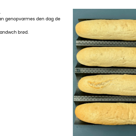
.
 kan genopvarmes den dag de
sandwch brød.