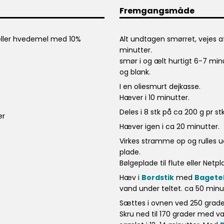
Fremgangsmåde
 eller hvedemel med 10%
Alt undtagen smørret, vejes a
minutter.
smør i og ælt hurtigt 6-7 minut
og blank.
I en oliesmurt dejkasse.
Hæver i 10 minutter.
Deles i 8 stk på ca 200 g pr stk
er
Hæver igen i ca 20 minutter.
Virkes stramme op og rulles u
plade.
Bølgeplade til flute eller Netpl
Hæv i
Bordstik
med
Bagete
vand under teltet. ca 50 minu
Sættes i ovnen ved 250 grade
Skru ned til 170 grader med v