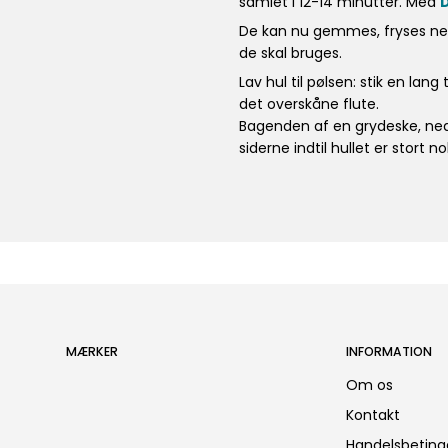
samlet i 12-14 minutter. Med
De kan nu gemmes, fryses ne
de skal bruges.
Lav hul til pølsen: stik en lang
det overskåne flute.
Bagenden af en grydeske, ned i
siderne indtil hullet er stort no
MÆRKER
INFORMATION
Om os
Kontakt
Handelsbeting