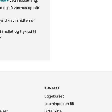
DAMP
ved indsætning.
d og så varmes op når
 tynd kniv i midten af
 hullet og tryk ud til
k.
KONTAKT
Bagekurset
Jasminparken 55
elser
6760 Ribe