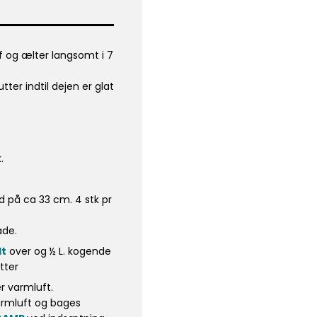
f og ælter langsomt i 7
ter indtil dejen er glat
.
d på ca 33 cm. 4 stk pr
ade.
lt
over og ½ L. kogende
tter
r varmluft.
armluft og bages