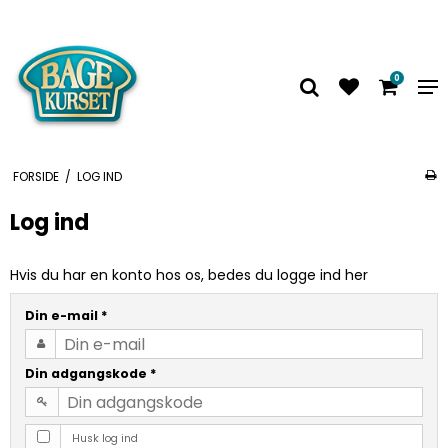
0
FORSIDE
/
LOG IND
Log ind
Hvis du har en konto hos os, bedes du logge ind her
Din e-mail
*
Din adgangskode
*
Husk log ind