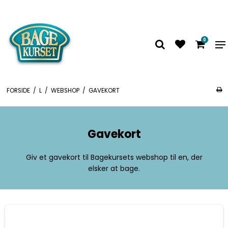
0
FORSIDE
/
L
/
WEBSHOP
/
GAVEKORT
Gavekort
Giv et gavekort til Bagekursets webshop til en, der
elsker at bage.