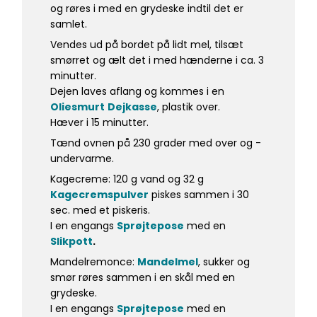
og røres i med en grydeske indtil det er
samlet.
Vendes ud på bordet på lidt mel, tilsæt
smørret og ælt det i med hænderne i ca. 3
minutter.
Dejen laves aflang og kommes i en
Oliesmurt
Dejkasse
, plastik over.
Hæver i 15 minutter.
Tænd ovnen på 230 grader med over og -
undervarme.
Kagecreme: 120 g vand og 32 g
Kagecremspulver
piskes sammen i 30
sec. med et piskeris.
I en engangs
Sprøjtepose
med en
Slikpott
.
Mandelremonce:
Mandelmel
, sukker og
smør røres sammen i en skål med en
grydeske.
I en engangs
Sprøjtepose
med en