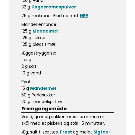
120 g vand
32 g
Kagecremespulver
75 g makroner Find opskrift
HER
Mandelremonce:
125 g
Mandelmel
125 g sukker
125 g blødt smør
Æggestryggelse:
1 æg
2 g salt
10 g vand
Pynt:
15 g
Mandelmel
50 g Perlesukker
20 g mandelsplitter
Fremgangsmåde
Vand, gær og sukker røres sammen i en
skål med et piskeris og står i 5 minutter.
Æg, salt tilsættes.
Frost
og melet
Sigtes
i