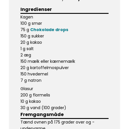
Ingredienser
Kagen
100 g smør
75 g
Chokolade drops
150 g sukker
20 g kakao
1 g salt
2 æg
150 mælk eller kærnemælk
20 g kartoffelmospulver
150 hvedemel
7 g natron
Glasur
200 g flormelis
10 g kakao
30 g vand (100 grader)
Fremgangsmåde
Tænd ovnen på 175 grader over og -
undervarme.